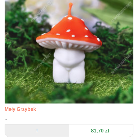
Mały Grzybek
..
81,70 zł