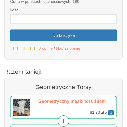
Cena w punktach lojalnościowych: 190
Ilość
Do koszyka
3 opinie
/
Napisz opinię
Razem taniej!
Geometryczne Torsy
Geometryczny męski tors 10cm
81,70 zł x
1