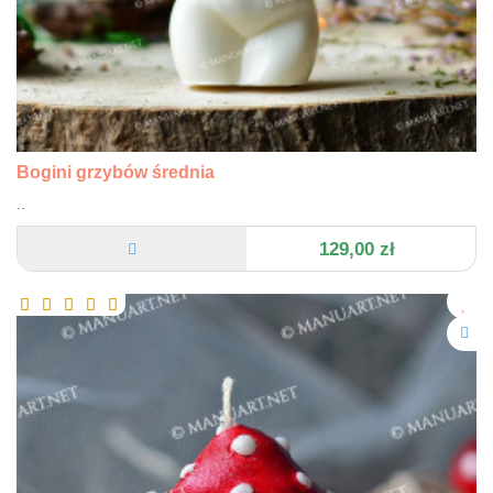
Bogini grzybów średnia
..
129,00 zł