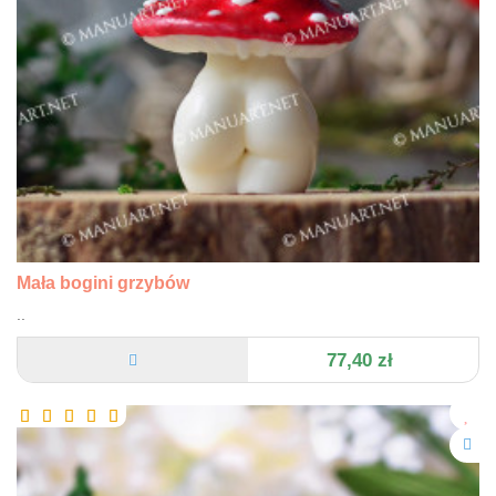
Mała bogini grzybów
..
77,40 zł